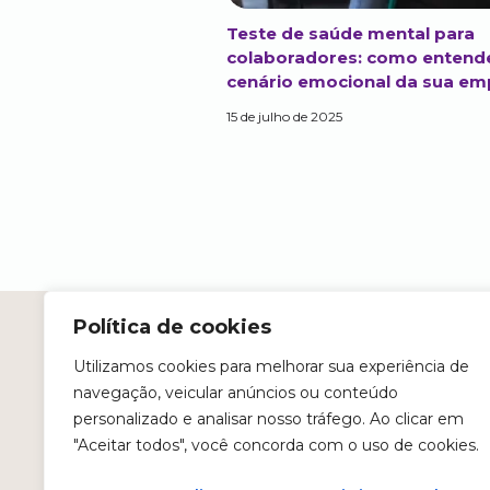
Teste de saúde mental para
colaboradores: como entend
cenário emocional da sua em
15 de julho de 2025
Política de cookies
Utilizamos cookies para melhorar sua experiência de
navegação, veicular anúncios ou conteúdo
personalizado e analisar nosso tráfego. Ao clicar em
CNPJ: 55.487.135/0001-15
"Aceitar todos", você concorda com o uso de cookies.
Endereço físico: Av. das Nações Unidas, 1426
- Vila Gertrudes - CEP: 04.794-000