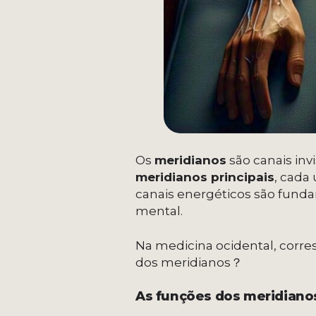
Os
meridianos
são canais inv
meridianos principais
, cada
canais energéticos são funda
mental.
Na medicina ocidental, cor
dos meridianos？
As funções dos meridiano