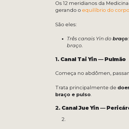
Os 12 meridianos da Medicina
gerando o
equilíbrio do corp
São eles:
Três canais Yin do
braço
braço.
1.
Canal Tai Yin — Pulmão
Começa no abdômen, passando
Trata principalmente de
doe
braço e pulso
.
2.
Canal Jue Yin — Pericár