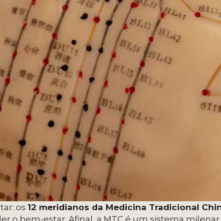
tar: os
12 meridianos da Medicina Tradicional Chi
r o bem-estar. Afinal, a MTC é um sistema milenar 