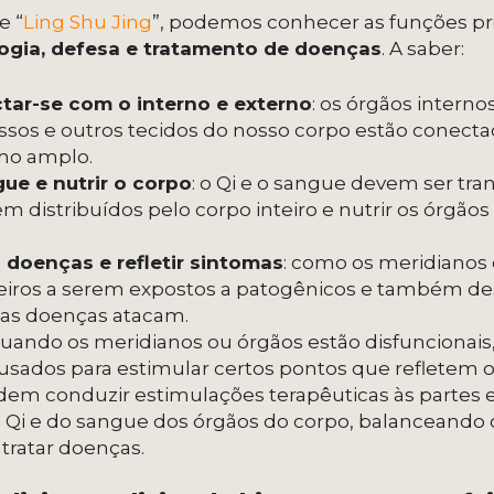
e “
Ling Shu Jing
”, podemos conhecer as funções pr
ologia, defesa e tratamento de doenças
. A saber:
ctar-se com o interno e externo
: os órgãos interno
 ossos e outros tecidos do nosso corpo estão conect
mo amplo.
gue e nutrir o corpo
: o Qi e o sangue devem ser tra
m distribuídos pelo corpo inteiro e nutrir os órgão
 doenças e refletir sintomas
: como os meridiano
rimeiros a serem expostos a patogênicos e també
 as doenças atacam.
quando os meridianos ou órgãos estão disfuncionais
sados para estimular certos pontos que refletem 
dem conduzir estimulações terapêuticas às partes e
Qi e do sangue dos órgãos do corpo, balanceando o 
 tratar doenças.