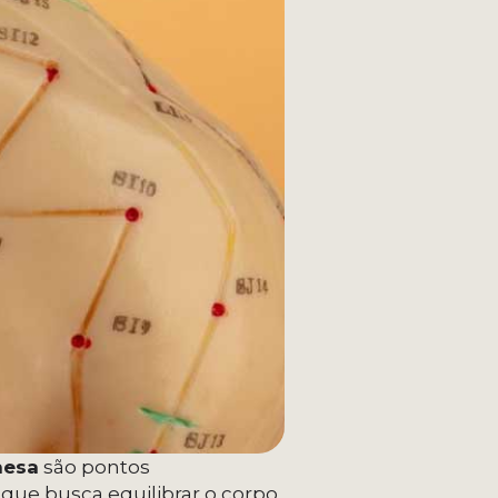
nesa
são pontos
que busca equilibrar o corpo