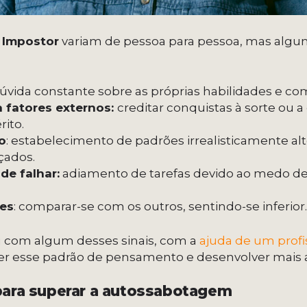
 Impostor
variam de pessoa para pessoa, mas algun
dúvida constante sobre as próprias habilidades e co
a fatores externos:
creditar conquistas à sorte ou a
rito.
o
: estabelecimento de padrões irrealisticamente alt
çados.
de falhar:
adiamento de tarefas devido ao medo de 
es
: comparar-se com os outros, sentindo-se inferior
ou com algum desses sinais, com a
ajuda de um profi
rter esse padrão de pensamento e desenvolver mais 
 para superar a autossabotagem