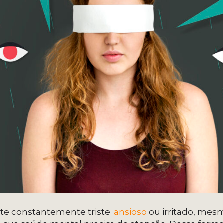
nte constantemente triste,
ansioso
ou irritado, mes